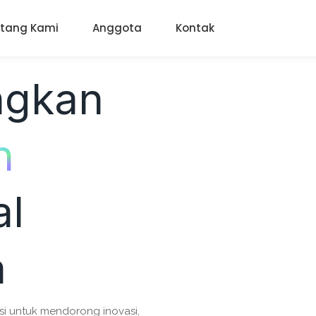
tang Kami
Anggota
Kontak
gkan
n
al
a
si untuk mendorong inovasi,