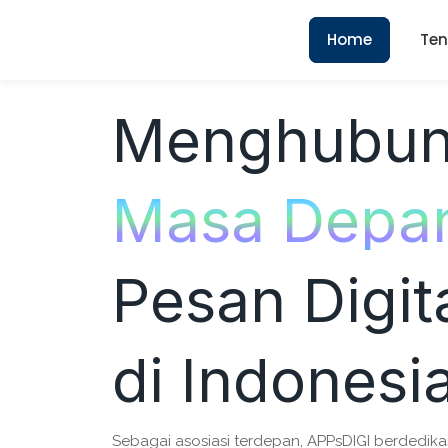
Home
Ten
Menghubun
Masa Depa
Pesan Digit
di Indonesi
Sebagai asosiasi terdepan, APPsDIGI berdedika