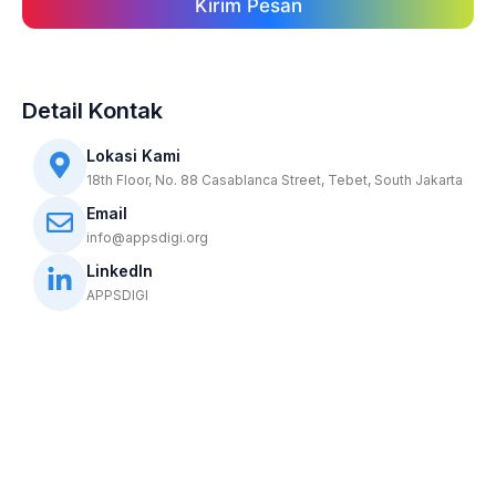
Kirim Pesan
P
e
s
a
n
Detail Kontak
Lokasi Kami
18th Floor, No. 88 Casablanca Street, Tebet, South Jakarta
Email
info@appsdigi.org
LinkedIn
APPSDIGI